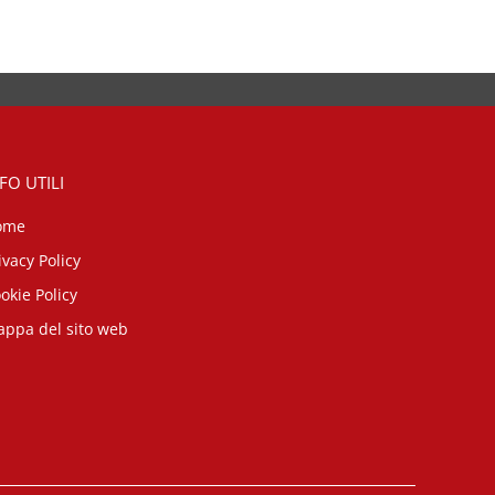
FO UTILI
ome
ivacy Policy
okie Policy
ppa del sito web