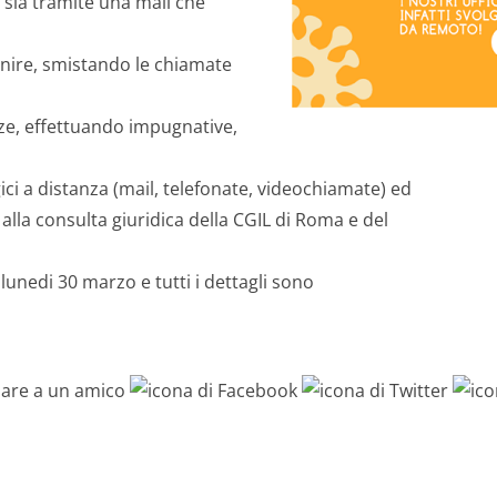
i sia tramite una mail che
ornire, smistando le chiamate
ze, effettuando impugnative,
gici a distanza (mail, telefonate, videochiamate) ed
 alla consulta giuridica della CGIL di Roma e del
unedi 30 marzo e tutti i dettagli sono