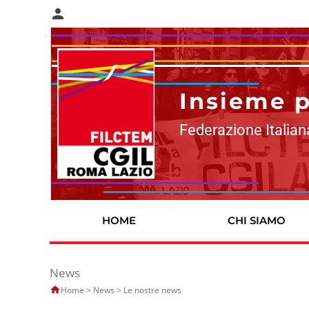
person
Insieme pe
Federazione Italian
HOME
CHI SIAMO
News
Home
>
News
>
Le nostre news