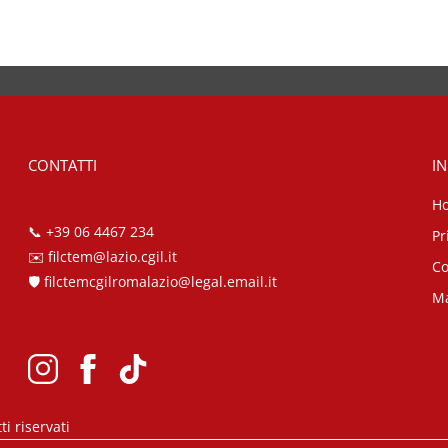
CONTATTI
IN
H
📞
+39 06 4467 234
Pr
✉️
filctem@lazio.cgil.it
Co
🛡️
filctemcgilromalazio@legal.email.it
Ma
i riservati