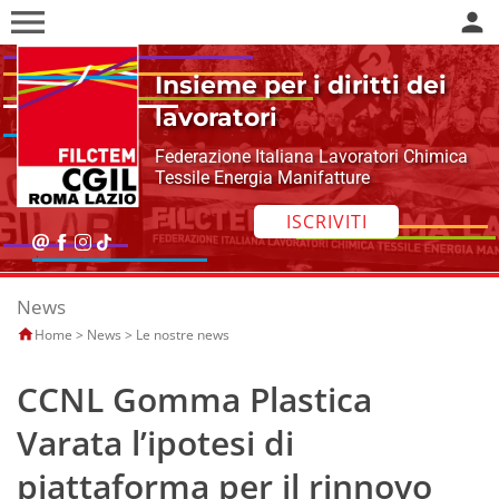
menu
person
Insieme per i diritti dei
lavoratori
Federazione Italiana Lavoratori Chimica
Tessile Energia Manifatture
ISCRIVITI
News
Home
>
News
>
Le nostre news
CCNL Gomma Plastica
Varata l’ipotesi di
piattaforma per il rinnovo