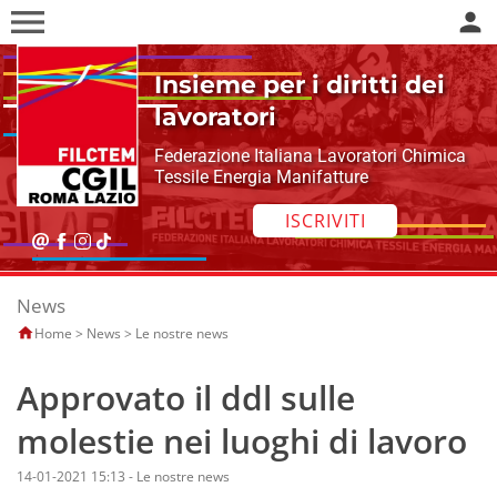
menu
person
Insieme per i diritti dei
lavoratori
Federazione Italiana Lavoratori Chimica
Tessile Energia Manifatture
ISCRIVITI
News
Home
>
News
>
Le nostre news
Approvato il ddl sulle
molestie nei luoghi di lavoro
14-01-2021 15:13
-
Le nostre news