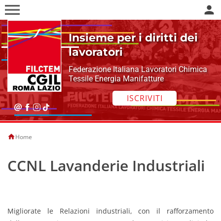
menu
person
Insieme per i diritti dei
lavoratori
Federazione Italiana Lavoratori Chimica
Tessile Energia Manifatture
ISCRIVITI
Home
CCNL Lavanderie Industriali
Migliorate le Relazioni industriali, con il rafforzamento