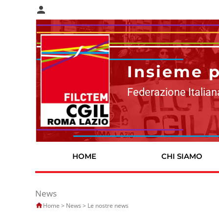
person
Insieme pe
Federazione Italian
HOME
CHI SIAMO
News
Home
>
News
>
Le nostre news