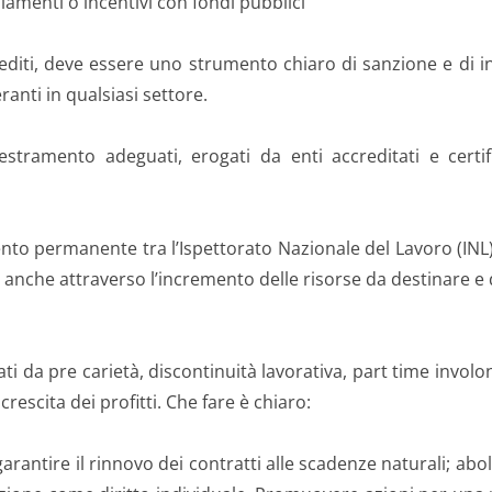
iamenti o incentivi con fondi pubblici
iti, deve essere uno strumento chiaro di sanzione e di inte
ranti in qualsiasi settore.
ramento adeguati, erogati da enti accreditati e certif
o permanente tra l’Ispettorato Nazionale del Lavoro (INL) e
a, anche attraverso l’incremento delle risorse da destinare e 
usati da pre carietà, discontinuità lavorativa, part time invol
rescita dei profitti. Che fare è chiaro:
garantire il rinnovo dei contratti alle scadenze naturali; aboli