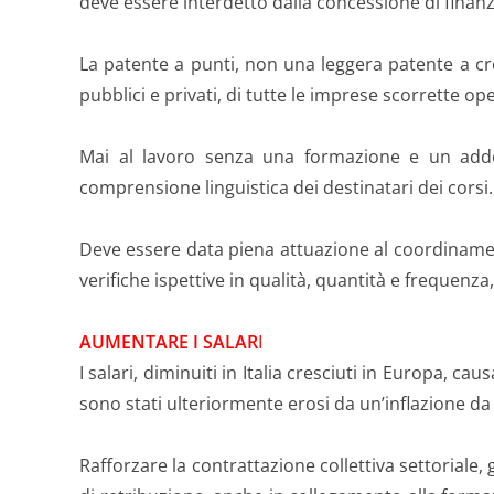
deve essere interdetto dalla concessione di finanz
La patente a punti, non una leggera patente a cred
pubblici e privati, di tutte le imprese scorrette ope
Mai al lavoro senza una formazione e un addest
comprensione linguistica dei destinatari dei corsi.
Deve essere data piena attuazione al coordinament
verifiche ispettive in qualità, quantità e frequenz
AUMENTARE I SALAR
I
I salari, diminuiti in Italia cresciuti in Europa, ca
sono stati ulteriormente erosi da un’inflazione da c
Rafforzare la contrattazione collettiva settoriale, 