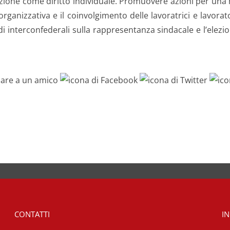
zione come diritto individuale. Promuovere azioni per una r
rganizzativa e il coinvolgimento delle lavoratrici e lavor
i interconfederali sulla rappresentanza sindacale e l’elezi
CONTATTI
IN