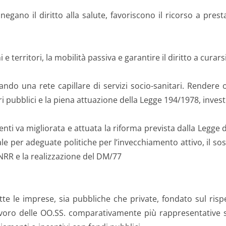
negano il diritto alla salute, favoriscono il ricorso a prest
 territori, la mobilità passiva e garantire il diritto a curarsi 
zzando una rete capillare di servizi socio-sanitari. Rendere
i pubblici e la piena attuazione della Legge 194/1978, invest
ti va migliorata e attuata la riforma prevista dalla Legge de
rale per adeguate politiche per l’invecchiamento attivo, il so
PNRR e la realizzazione del DM/77
tutte le imprese, sia pubbliche che private, fondato sul ris
 lavoro delle OO.SS. comparativamente più rappresentative su