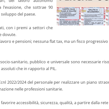
liari, del lavoro autonomo
a l’evasione, che sottrae 90
i sviluppo del paese.
ti, con i premi a settori che
e dovute.
 lavoro e pensioni; nessuna flat tax, ma un fisco progressivo s
 socio-sanitario, pubblico e universale sono necessarie r
assoluti che in rapporto al PIL.
Ccnl 2022/2024 del personale per realizzare un piano straord
mazione nelle professioni sanitarie.
 favorire accessibilità, sicurezza, qualità, a partire dalla r