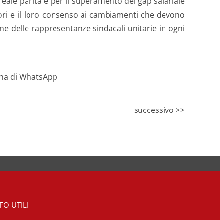
eale parità e per il superamento del gap salariale
atori e il loro consenso ai cambiamenti che devono
one delle rappresentanze sindacali unitarie in ogni
successivo >>
FO UTILI