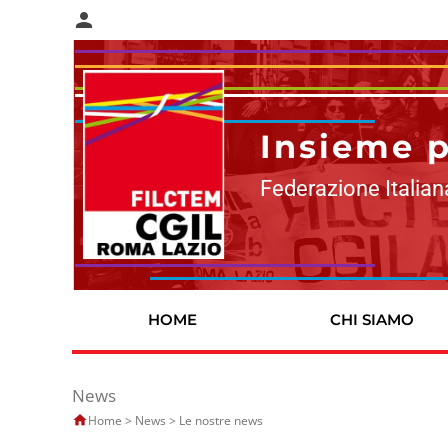
person
Insieme pe
Federazione Italian
HOME
CHI SIAMO
News
Home
>
News
>
Le nostre news