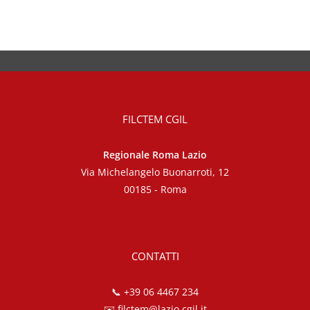
FILCTEM CGIL
Regionale Roma Lazio
Via Michelangelo Buonarroti, 12
00185 - Roma
CONTATTI
📞
+39 06 4467 234
✉️
filctem@lazio.cgil.it