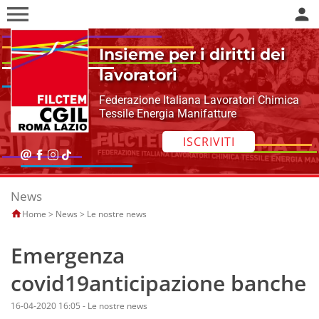
menu
person
Insieme per i diritti dei
lavoratori
Federazione Italiana Lavoratori Chimica
Tessile Energia Manifatture
ISCRIVITI
News
Home
>
News
>
Le nostre news
Emergenza
covid19anticipazione banche
16-04-2020 16:05
-
Le nostre news