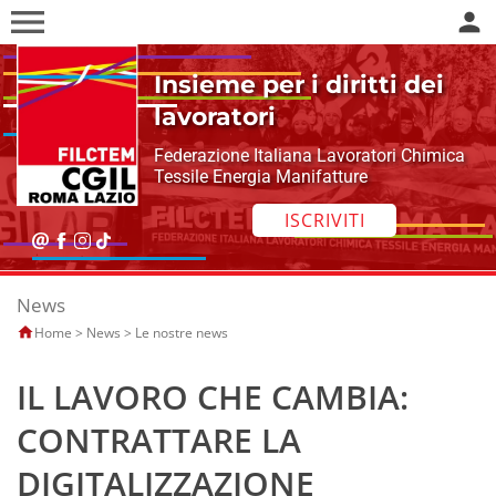
menu
person
Insieme per i diritti dei
lavoratori
Federazione Italiana Lavoratori Chimica
Tessile Energia Manifatture
ISCRIVITI
News
Home
>
News
>
Le nostre news
IL LAVORO CHE CAMBIA:
CONTRATTARE LA
DIGITALIZZAZIONE