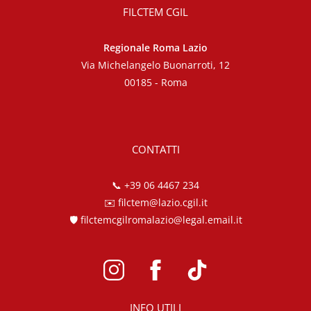
FILCTEM CGIL
Regionale Roma Lazio
Via Michelangelo Buonarroti, 12
00185 - Roma
CONTATTI
📞
+39 06 4467 234
✉️
filctem@lazio.cgil.it
🛡️
filctemcgilromalazio@legal.email.it
INFO UTILI