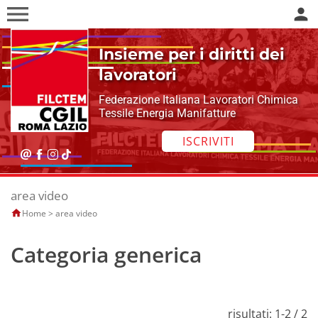
menu
person
Insieme per i diritti dei
lavoratori
Federazione Italiana Lavoratori Chimica
Tessile Energia Manifatture
ISCRIVITI
area video
Home
>
area video
Invia
Categoria generica
risultati: 1-2 / 2