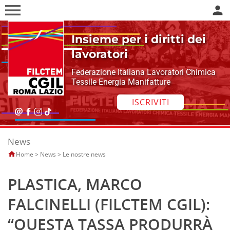
menu
person
Insieme per i diritti dei
lavoratori
Federazione Italiana Lavoratori Chimica
Tessile Energia Manifatture
ISCRIVITI
News
Home
>
News
>
Le nostre news
PLASTICA, MARCO
FALCINELLI (FILCTEM CGIL):
“QUESTA TASSA PRODURRÀ