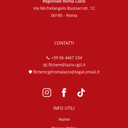
Regionale Roma Lazio
Via Michelangelo Buonarroti, 12
00185 - Roma
CONTATTI
📞
+39 06 4467 234
✉️
filctem@lazio.cgil.it
🛡️
filctemcgilromalazio@legal.email.it
INFO UTILI
Home